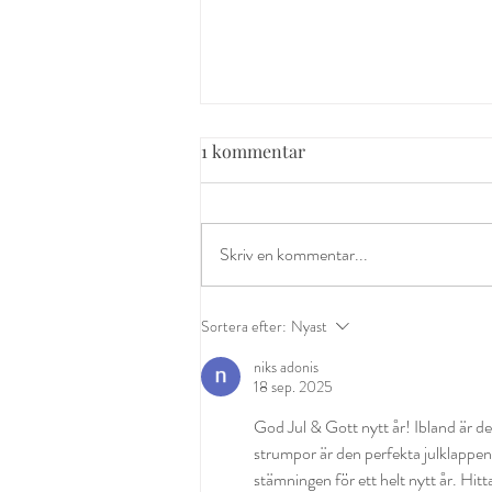
1 kommentar
Skriv en kommentar...
Information om dos 4 vaccin
Sortera efter:
Nyast
mot covid-19
niks adonis
18 sep. 2025
God Jul & Gott nytt år! Ibland är de
strumpor är den perfekta julklappen 
stämningen för ett helt nytt år. Hitt