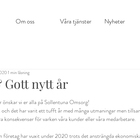
Om oss
Våra tjänster
Nyheter
2020
1 min läsning
 Gott nytt år
r önskar vi er alla på Sollentuna Omsorg!
t och det har varit ett tufft år med många utmaningar men tills
ora konsekvenser för varken våra kunder eller våra medarbetare. 
företag har vuxit under 2020 trots det ansträngda ekonomiska 