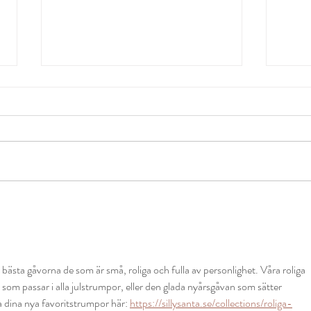
Kvalitetsberättelse 2021
Restr
febr
 bästa gåvorna de som är små, roliga och fulla av personlighet. Våra roliga 
som passar i alla julstrumpor, eller den glada nyårsgåvan som sätter 
a dina nya favoritstrumpor här: 
https://sillysanta.se/collections/roliga-