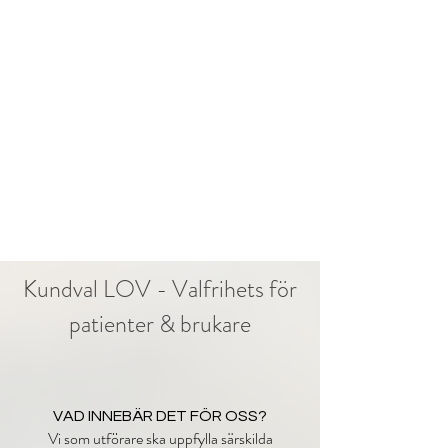
Kontakta oss. Vi sköter
resten och bokar ett
personligt möte med dig!
3.
Kundval LOV - Valfrihets för
patienter & brukare
VAD INNEBÄR DET FÖR OSS?
Vi som utförare ska uppfylla särskilda