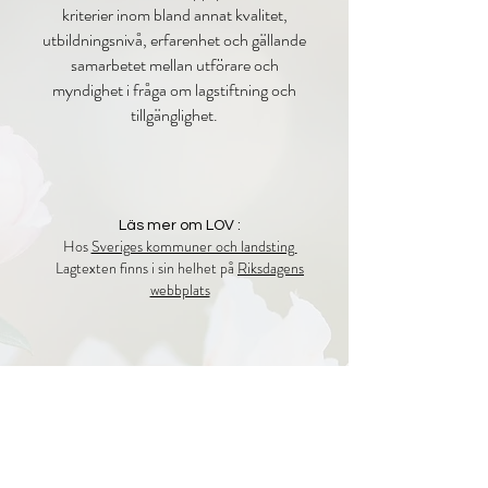
kriterier inom bland annat kvalitet,
utbildningsnivå, erfarenhet och gällande
samarbetet mellan utförare och
myndighet i fråga om lagstiftning och
tillgänglighet.
Läs mer om LOV :
Hos
Sveriges kommuner och landsting
Lagtexten finns i sin helhet på
Riksdagens
webbplats
Enligt valfrihetslagen (LOV) har du
som kund rätt till att välja eller
byta din utförare av tjänster.
Ramen för vad som ska utföras samt