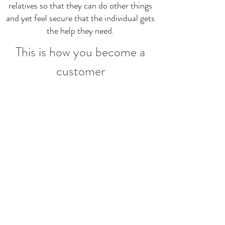
relatives so that they can do other things
and yet feel secure that the individual gets
the help they need.
This is how you become a
customer
Kontakta kommunens
kontaktcenter för att
komma i kontakt med en
biståndsbedömare