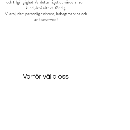
och tillgänglighet. Är detta något du värderar som
kund, är vi rätt val för dig.
Vi erbjuder: personlig assistans, ledsagarservice och
avlösarservice!
Kontakta oss
Vi berättar gärna mer!
08-580 800 09
Varför välja oss
Hög kontinuitet
Våra kommunikationsvägar är enkla
och du kommer alltid snabbt och
enkelt i kontakt med den du söker.